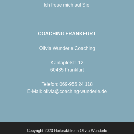
Ich freue mich auf Sie!
COACHING FRANKFURT
Olivia Wunderle Coaching
Kantapfelstr. 12
60435 Frankfurt
Telefon: 069-955 24 118
E-Mail: olivia@coaching-wunderle.de
Copyright 2020 Heilpraktikerin Olivia Wunderle